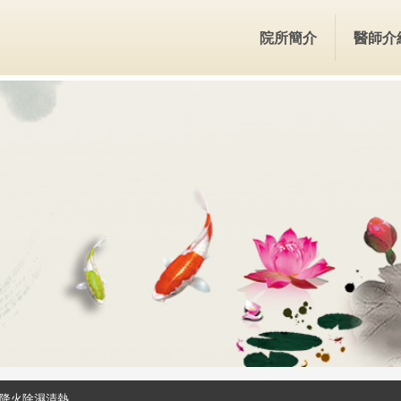
院所簡介
醫師介
風降火除濕清熱