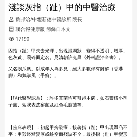
淺談灰指（趾）甲的中醫治療
劉邦治/中壢新德中醫診所 院長
聯合報健康版 節錄自本文
17190
因指（趾）甲失去光澤，出現混濁狀，變得不透明，增厚、
色灰黃、易碎而定名。見清朝許克昌《外科證治全書》。
又名鵝爪風。以成年人為多見，絕大多數伴有腳癬（香港
腳）和鵝掌風（手癬）。
【現代醫學認為】：許多真菌均可引起本病，如石膏樣小孢
子菌、絮狀表皮癬菌及紅色毛癬菌等。
【臨床表現】：初起甲旁發癢，接著指（趾）甲出現凹凸不
平；甲殼逐漸變厚或蛀空而殘缺不全，最後指（趾）甲變形