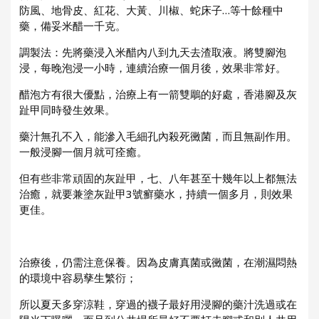
防風、地骨皮、紅花、大黃、川椒、蛇床子…等十餘種中
藥，備妥米醋一千克。
調製法：先將藥浸入米醋內八到九天去渣取液。將雙腳泡
浸，每晚泡浸一小時，連續治療一個月後，效果非常好。
醋泡方有很大優點，治療上有一箭雙鵰的好處，香港腳及灰
趾甲同時發生效果。
藥汁無孔不入，能滲入毛細孔內殺死黴菌，而且無副作用。
一般浸腳一個月就可痊癒。
但有些非常頑固的灰趾甲，七、八年甚至十幾年以上都無法
治癒，就要兼塗灰趾甲3號癬藥水，持續一個多月，則效果
更佳。
治療後，仍需注意保養。因為皮膚真菌或黴菌，在潮濕悶熱
的環境中容易孳生繁衍；
所以夏天多穿涼鞋，穿過的襪子最好用浸腳的藥汁洗過或在